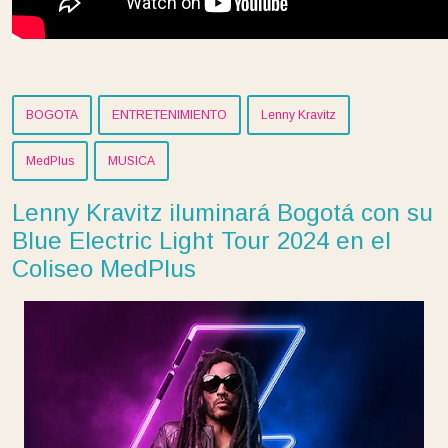
BOGOTA
ENTRETENIMIENTO
Lenny Kravitz
MedPlus
MUSICA
Lenny Kravitz iluminará Bogotá con su
Blue Electric Light Tour 2024 en el
Coliseo MedPlus