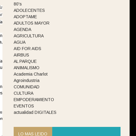
80's
iz
ADOLECENTES
ar
ADOPTAME
la
ADULTOS MAYOR
AGENDA
AGRICULTURA
en
AGUA
a,
AID FOR AIDS
AIRBUS
AL PARQUE
la
ANIMALISMO
Su
Academia Charlot
Agroindustria
COMUNIDAD
un
CULTURA
es
EMPODERAMIENTO
EVENTOS
actualidad DIGITALES
as
ón
LO MAS LEIDO