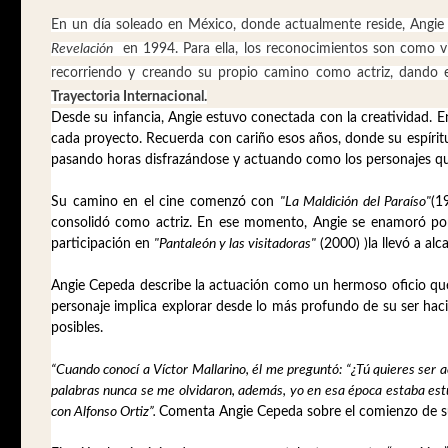
En un día soleado en México, donde actualmente reside, Angie
Revelación
en 1994. Para ella, los reconocimientos son como vit
recorriendo y creando su propio camino como actriz, dando e
Trayectoria Internacional.
Desde su infancia, Angie estuvo conectada con la creatividad. En
cada proyecto. Recuerda con cariño esos años, donde su espíritu
pasando horas disfrazándose y actuando como los personajes que
Su camino en el cine comenzó con
"La Maldición del Paraíso"
(1
consolidó como actriz. En ese momento, Angie se enamoró por 
participación en
"Pantaleón y las visitadoras"
(2000) )la llevó a al
Angie Cepeda describe la actuación como un hermoso oficio que 
personaje implica explorar desde lo más profundo de su ser hacia
posibles.
“Cuando conocí a Víctor Mallarino, él me preguntó: “¿Tú quieres ser act
palabras nunca se me olvidaron, además, yo en esa época estaba est
con Alfonso Ortiz”.
Comenta Angie Cepeda sobre el comienzo de su