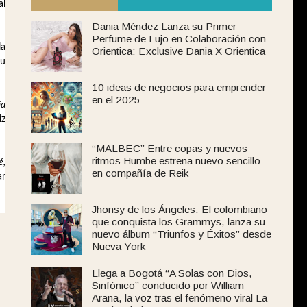
al
Dania Méndez Lanza su Primer
Perfume de Lujo en Colaboración con
la
Orientica: Exclusive Dania X Orientica
su
10 ideas de negocios para emprender
en el 2025
ia
iz
“MALBEC” Entre copas y nuevos
ritmos Humbe estrena nuevo sencillo
é,
en compañía de Reik
ar
Jhonsy de los Ángeles: El colombiano
que conquista los Grammys, lanza su
nuevo álbum “Triunfos y Éxitos” desde
Nueva York
Llega a Bogotá “A Solas con Dios,
Sinfónico” conducido por William
Arana, la voz tras el fenómeno viral La