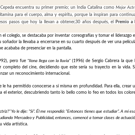
 Cepeda encuentra su primer premio; un India Catalina como
Mejor Actr
amina para el cuerpo, alma y espíritu, porque la inspiran para continu
sos pasos que hoy la llevan a obtener,30 años después, el
Premio a 
 el colegio, se destacaba por inventar coreografías y tomar el liderazgo 
 soñador la llevaba a encerrarse en su cuarto después de ver una películ
 acababa de presenciar en la pantalla.
992), pero fue
"Ilona llega con la lluvia"
(1996) de Sergio Cabrera la que 
completo del cine, decidiendo que este sería su trayecto en la vida. 
canzar un reconocimiento internacional.
le ha permitido conocerse a sí misma en profundidad. Para ella, crear 
 el exterior, descubriendo tanto lo bello como lo feo en todos los color
riz?” Yo le dije: “Sí”. Él me respondió: “Entonces tienes que estudiar”. A mí es
udiando Mercadeo y Publicidad, entonces, comencé a tomar clases de actuaci
 vida artística.