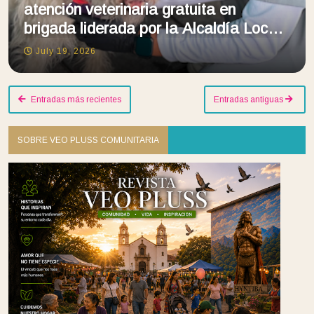
atención veterinaria gratuita en
brigada liderada por la Alcaldía Local
de Fontibón
July 19, 2026
Entradas más recientes
Entradas antiguas
SOBRE VEO PLUSS COMUNITARIA