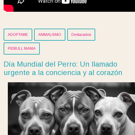
ADOPTAME
ANIMALISMO
Destacados
PIDBULL MANIA
Día Mundial del Perro: Un llamado
urgente a la conciencia y al corazón