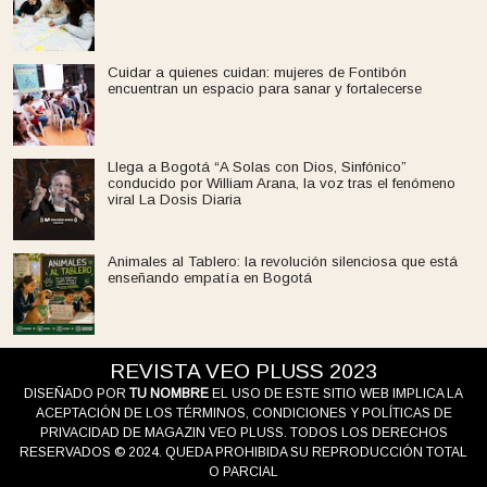
Cuidar a quienes cuidan: mujeres de Fontibón
encuentran un espacio para sanar y fortalecerse
Llega a Bogotá “A Solas con Dios, Sinfónico”
conducido por William Arana, la voz tras el fenómeno
viral La Dosis Diaria
Animales al Tablero: la revolución silenciosa que está
enseñando empatía en Bogotá
REVISTA VEO PLUSS 2023
DISEÑADO POR
TU NOMBRE
EL USO DE ESTE SITIO WEB IMPLICA LA
ACEPTACIÓN DE LOS TÉRMINOS, CONDICIONES Y POLÍTICAS DE
PRIVACIDAD DE MAGAZIN VEO PLUSS. TODOS LOS DERECHOS
RESERVADOS © 2024. QUEDA PROHIBIDA SU REPRODUCCIÓN TOTAL
O PARCIAL